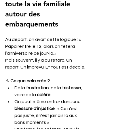
toute la vie familiale 
autour des 
embarquements
Au départ, on avait cette logique : « 
Papa rentre le 12, alors on fêtera 
l’anniversaire ce jour-là.»
Mais souvent, il y a du retard. Un 
report. Un imprévu. Et tout est décalé.
⚠️
 Ce que cela crée ? 
De la 
frustration
, de la 
tristesse
, 
voire de la 
colère
. 
On peut même entrer dans une 
blessure d’injustice
 : « Ce n’est 
pas juste, il n’est jamais là aux 
bons moments »