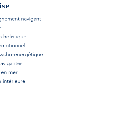
ise
nement navigant
r
p h
olistique
 émotionnel
sycho-energétique
avigantes
e en mer
 intérieure