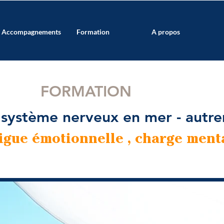
Accompagnements
Formation
A propos
FORMATION
 système nerveux en mer - autr
tigue émotionnelle , charge ment