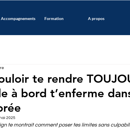
Accompagnements
Formation
A propos
ure
ouloir te rendre TOUJ
le à bord t’enferme dan
orée
mai 2025
gn te montrait comment poser tes limites sans culpabili