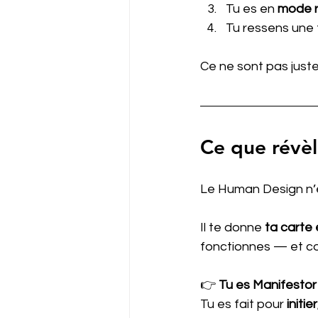
Tu es en 
mode r
Tu ressens une 
Ce ne sont pas jus
Ce que révè
Le Human Design n’e
Il
 te donne 
ta carte
fonctionnes — et co
👉
 Tu es Manifesto
Tu es fait pour 
initier