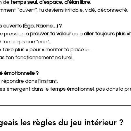
n de 
temps seul, d’espace, d’élan libre
.
ent “ouvert”, tu deviens irritable, vidé, déconnecté.
s ouverts (Égo, Racine…) ?
e pression à 
prouver ta valeur
 ou à 
aller toujours plus v
e ton corps crie “non”.
« faire plus » pour « mériter ta place »… 
pas ton fonctionnement naturel.
té émotionnelle ?
r répondre dans l’instant.
ées émergent dans le 
temps émotionnel
, pas dans la pr
geais les règles du jeu intérieur ?