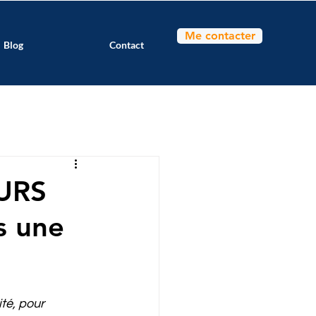
Me contacter
Blog
Contact
OURS
s une
té, pour 