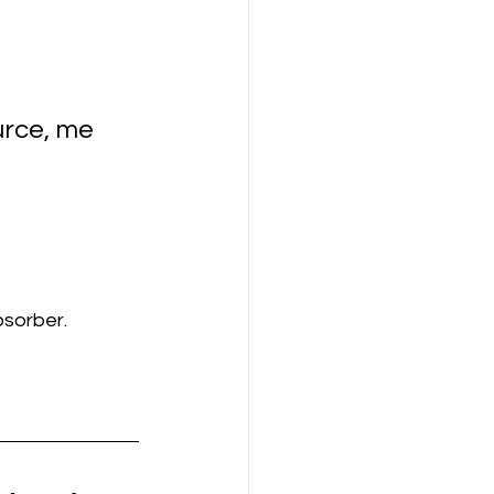
urce, me 
bsorber.