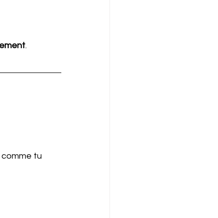
nement
.
s comme tu 